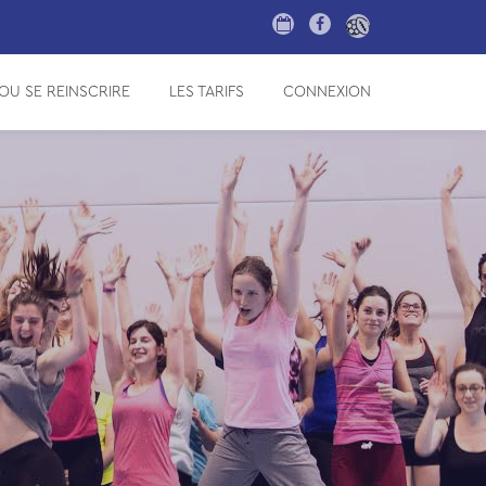
fa-
fa-
calendar-
facebook-
OU SE REINSCRIRE
LES TARIFS
CONNEXION
o
f